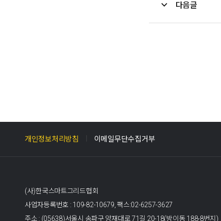
다음글
개인정보처리방침
이메일무단수집거부
(사)한국스마트그리드협회
사업자등록번호 : 109-82-10679,
팩스:02-6257-3627
주소 : (05638)서울시 송파구 양재대로 71길 20-18(방이동 188-8번지)