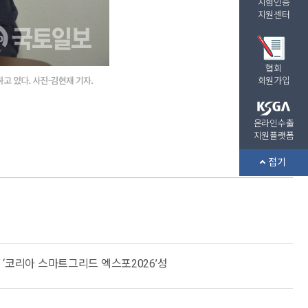
시험인증
지원센터
협회
회원가입
온라인수출
지원플랫폼
접기
” ‘코리아 스마트그리드 엑스포2026’성