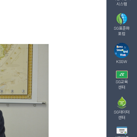
시스템
SG표준화
포럼
KSGW
SG교육
센터
SG데이터
센터