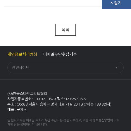
접기
목록
개인정보처리방침
이메일무단수집거부
관련사이트
(사)한국스마트그리드협회
사업자등록번호 : 109-82-10679,
팩스:02-6257-3627
주소 : (05638)서울시 송파구 양재대로 71길 20-18(방이동 188-8번지)
대표 : 구자균
본 웹사이트는 이메일 주소가 무단 수집되는 것을 거부하며, 위반 시 정보통신망법에 의해
처벌 됨을 유념하시기 바랍니다.