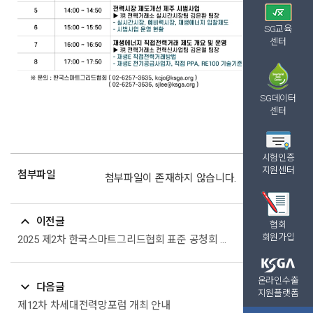
SG교육
센터
SG데이터
센터
시험인증
지원센터
첨부파일
첨부파일이 존재하지 않습니다.
이전글
협회
회원가입
2025 제2차 한국스마트그리드협회 표준 공청회 개최 안내(‘25.10.14)
온라인수출
다음글
지원플랫폼
제12차 차세대전력망포럼 개최 안내