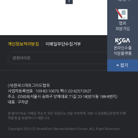
1
글쓰기
협회
회원가입
개인정보처리방침
이메일무단수집거부
온라인수출
지원플랫폼
관련사이트
접기
(사)한국스마트그리드협회
사업자등록번호 : 109-82-10679,
팩스:02-6257-3627
주소 : (05638)서울시 송파구 양재대로 71길 20-18(방이동 188-8번지)
대표 : 구자균
본 웹사이트는 이메일 주소가 무단 수집되는 것을 거부하며, 위반 시 정보통신망법에 의해
처벌 됨을 유념하시기 바랍니다.
Copyright 2015 (C) SmartGrid Standardization Forum. ALL Right Reserved.