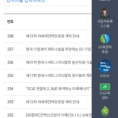
검색
번호
사업자등록
제목
시스템
258
제13차 차세대전력망포럼 개최 안내
SG표준화
257
한국 기업과의 파트너쉽을 희망하는 EU 기업
포럼
256
제31차 한국스마트그리드협회 분산자원 기술과 표준 공청회 개
255
제17회 한국스마트그리드협회 정기총회 개최 안내
KSGW
254
“DC로 연결하고, AI로 제어하는 미래에너지” ‘코리아 스마트그리드
SG교육
센터
253
제12차 차세대전력망포럼 개최 안내
252
[SG협회] 전력신산업의 이해('26.1.6.) 교육안내