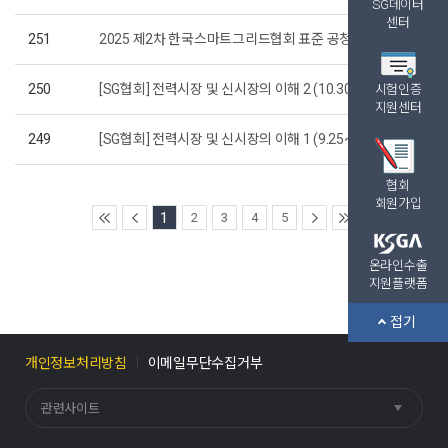
SG데이터
센터
251
2025 제2차 한국스마트그리드협회 표준 공청회 개최 안내(‘25.1
250
[SG협회] 전력시장 및 신시장의 이해 2 (10.30~31) 교육안내
시험인증
지원센터
249
[SG협회] 전력시장 및 신시장의 이해 1 (9.25~26) 교육안내
협회
회원가입
1
2
3
4
5
온라인수출
글쓰기
지원플랫폼
접기
개인정보처리방침
이메일무단수집거부
관련사이트