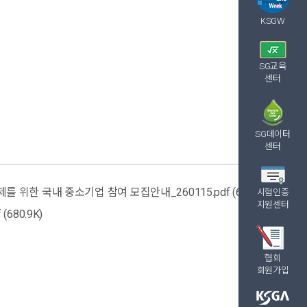
KSGW
SG교육
센터
SG데이터
센터
위한 국내 중소기업 참여 모집안내_260115.pdf (61.5K)
시험인증
지원센터
680.9K)
협회
회원가입