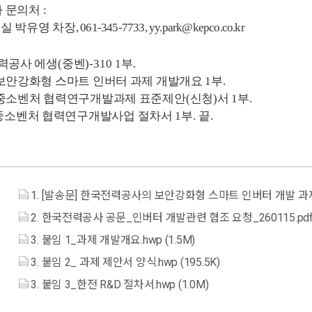
 문의처
:
실 박유영 차장
, 061-345-7733, yy.park@kepco.co.kr
력공사 에생
(
중벤
)-310 1
부
.
보안강화형 스마트 인버터 과제 개발개요
1
부
.
중소벤처 협력연구개발과제 표준제안
(
신청
)
서
1
부
.
중소벤처 협력연구개발사업 절차서
1
부
.
끝
.
1. [발송문] 한국전력공사의 보안강화형 스마트 인버터 개발 과제를 
2. 한국전력공사 공문_인버터 개발관련 협조 요청_260115.pdf (
3. 붙임 1_과제 개발개요.hwp (1.5M)
3. 붙임 2_ 과제 제안서 양식.hwp (195.5K)
3. 붙임 3_한전 R&D 절차서.hwp (1.0M)