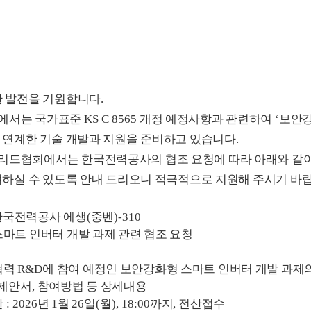
한 발전을 기원합니다
.
에서는 국가표준
KS C 8565
개정 예정사항과 관련하여
‘
보안강
 연계한 기술 개발과 지원을 준비하고 있습니다
.
드협회에서는 한국전력공사의 협조 요청에 따라 아래와 같이 
여하실 수 있도록 안내 드리오니 적극적으로 지원해 주시기 바
한국전력공사 에생
(
중벤
)-310
마트 인버터 개발 과제 관련 협조 요청
협력
R&D
에 참여 예정인 보안강화형 스마트 인버터 개발 과제
 제안서
,
참여방법 등 상세내용
한
: 2026
년
1
월
26
일
(
월
), 18:00
까지
,
전산접수