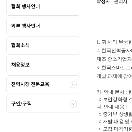
작성자
관리자
협회 행사안내
외부 행사안내
1.
귀 사의 무궁
협회소식
2.
한국전력공사
제조 중소기업과
채용정보
3.
한국스마트그리
개발 과제에 참
전력시장 전문교육
가
.
안내 문서
:
○
보안강화형 스
구인/구직
나
.
안내 내용
:
○
중기부 상생
○
개발 내용 및
○
모집 마감기