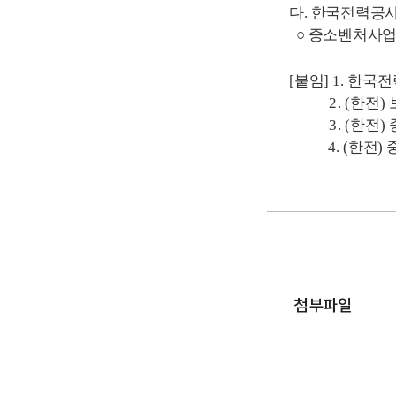
다
.
한국전력공사
○
중소벤처사업
[
붙임
] 1.
한국전
2.
(
한전
)
3.
(
한전
)
4. (
한전
)
첨부파일