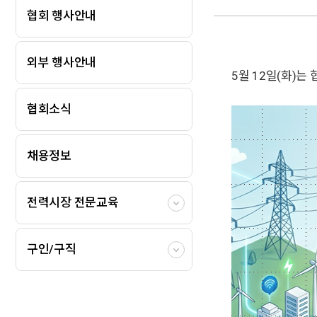
협회 행사안내
외부 행사안내
5월 12일(화)
협회소식
채용정보
전력시장 전문교육
구인/구직