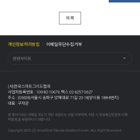
목록
개인정보처리방침
이메일무단수집거부
관련사이트
(사)한국스마트그리드협회
사업자등록번호 : 109-82-10679,
팩스:02-6257-3627
주소 : (05638)서울시 송파구 양재대로 71길 20-18(방이동 188-8번지)
대표 : 구자균
본 웹사이트는 이메일 주소가 무단 수집되는 것을 거부하며, 위반 시 정보통신망법에 의해
처벌 됨을 유념하시기 바랍니다.
Copyright 2015 (C) SmartGrid Standardization Forum. ALL Right Reserved.