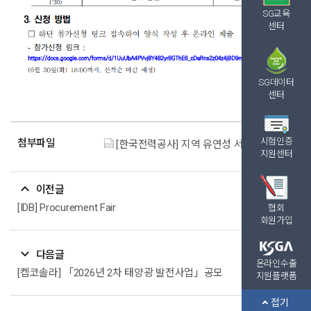
SG교육
센터
SG데이터
센터
시험인증
첨부파일
[한국전력공사] 지역 유연성 서비스 사업 설명회.pdf (97.3K)
지원센터
이전글
[IDB] Procurement Fair
협회
회원가입
다음글
온라인수출
[켑코솔라] 「2026년 2차 태양광 발전사업」공모
지원플랫폼
접기