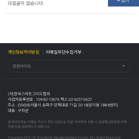
접기
다음글이 없습니다.
개인정보처리방침
이메일무단수집거부
관련사이트
(사)한국스마트그리드협회
사업자등록번호 : 109-82-10679,
팩스:02-6257-3627
주소 : (05638)서울시 송파구 양재대로 71길 20-18(방이동 188-8번지)
대표 : 구자균
본 웹사이트는 이메일 주소가 무단 수집되는 것을 거부하며, 위반 시 정보통신망법에 의해
처벌 됨을 유념하시기 바랍니다.
Copyright 2015 (C) SmartGrid Standardization Forum. ALL Right Reserved.