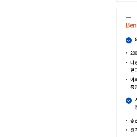
Ben
2
다양
결
이
중
충
원