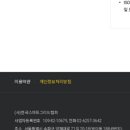
IS
및
이용약관
개인정보처리방침
(사)한국스마트그리드협회
사업자등록번호 : 109-82-10679, 전화:02-6257-3642
주소 : 서울특별시 송파구 양재대로 71길 20-18(방이동 188-8번지)