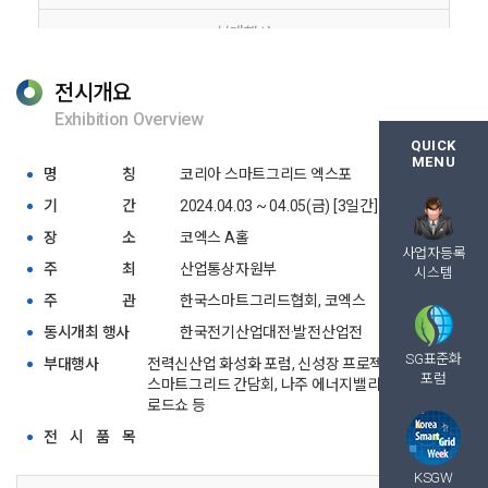
부대행사
행사 결과
전시개요
Exhibition Overview
QUICK
MENU
명
칭
코리아 스마트그리드 엑스포
기
간
2024.04.03 ~ 04.05(금) [3일간]
장
소
코엑스 A홀
사업자등록
주
최
산업통상자원부
시스템
주
관
한국스마트그리드협회, 코엑스
동시개최 행사
한국전기산업대전·발전산업전
SG표준화
부대행사
전력신산업 화성화 포럼, 신성장 프로젝트
포럼
스마트그리드 간담회, 나주 에너지밸리 투자유치
로드쇼 등
전
시
품
목
KSGW