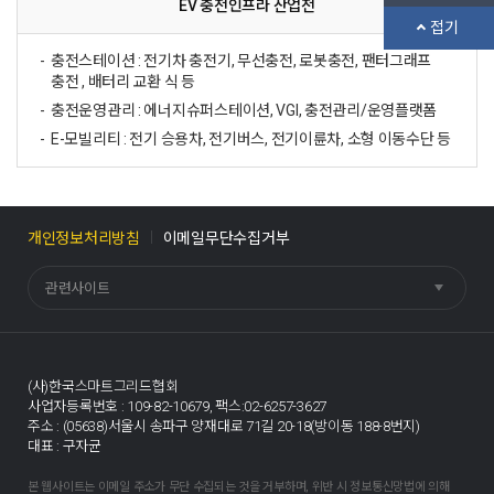
EV 충전인프라 산업전
접기
충전스테이션 : 전기차 충전기, 무선충전, 로봇충전, 팬터그래프
충전 , 배터리 교환 식 등
충전운영관리 : 에너지슈퍼스테이션, VGI, 충전관리/운영플랫폼
E-모빌리티 : 전기 승용차, 전기버스, 전기이륜차, 소형 이동수단 등
개인정보처리방침
이메일무단수집거부
관련사이트
(사)한국스마트그리드협회
사업자등록번호 : 109-82-10679,
팩스:02-6257-3627
주소 : (05638)서울시 송파구 양재대로 71길 20-18(방이동 188-8번지)
대표 : 구자균
본 웹사이트는 이메일 주소가 무단 수집되는 것을 거부하며, 위반 시 정보통신망법에 의해