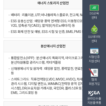
에너지 스토리지 산업전
SG교육
배터리 : 리튬이온, LFP, 바나듐레독스플로우, 전고체, NaS 등
센터
ESS 응용신산업 : 태양광·풍력 연계형 ESS, 이동형 ESS, 양수발전,
V2G, 압축공기(CAES), 열저장(카르노배터리) 등
ESS 화제 안전 및 예방, ESS 시험 및 인증, BMS, PMS 등
SG데이터
센터
분산에너지 산업전
시험인증
통합발전소(VPP) : 분산에너지 특화지역, 마이크로그리드,
지원센터
분산자원통합 관리시스템, 섹터커플링
신재생에너지 및 원자력 : 태양광 발전, 풍력발전, 연료전지, SMR
등
스마트그리드 : 직류전력망(LVDC, MVDC, HVDC), 차세대 배전망
협회
관리 시스템, 디지털 변전소, WAMAC(전력망 광역 감지제어
회원가입
시스템), DR(수요자원 거래시장, 국민DR, 플러스DR 등), AMI,
EMS, 그리드포밍 등
온라인수출
지원플랫폼