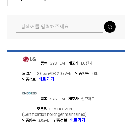
SYSTEM
LG전자
LG OpenADR 2.0b VEN
2.0b
바로가기
SYSTEM
인코어드
EnerTalk VTN
(Certification no longer maintained)
바로가기
2.0a+b