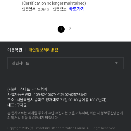
(Certification no longer maintained)
바로가기
2.0a+b
1
2
이용약관
개인정보처리방침
관련사이트
(사)한국스마트그리드협회
사업자등록번호 : 109-82-10679, 전화:02-6257-3642
주소 : 서울특별시 송파구 양재대로 71길 20-18(방이동 188-8번지)
대표 : 구자균
본 웹사이트는 이메일 주소가 무단 수집되는 것을 거부하며, 위반 시 정보통신망법에
의해 처벌 됨을 유념하시기 바랍니다.
Copyright 2015 (C) SmartGrid Standardization Forum. ALL Right Reserved.