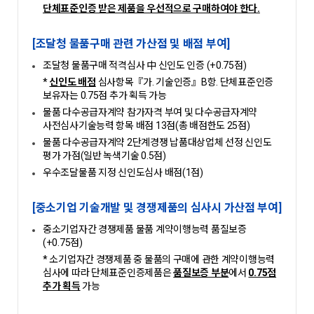
단체표준인증 받은 제품을 우선적으로 구매하여야 한다.
[조달청 물품구매 관련 가산점 및 배점 부여]
조달청 물품구매 적격심사 中 신인도 인증 (+0.75점)
*
신인도 배점
심사항목『가. 기술인증』B항. 단체표준인증
보유자는 0.75점 추가 획득 가능
물품 다수공급자계약 참가자격 부여 및 다수공급자계약
사전심사기술능력 항목 배점 13점(총 배점한도 25점)
물품 다수공급자계약 2단계경쟁 납품대상업체 선정 신인도
평가 가점(일반 녹색기술 0.5점)
우수조달물품 지정 신인도심사 배점(1점)
[중소기업 기술개발 및 경쟁제품의 심사시 가산점 부여]
중소기업자간 경쟁제품 물품 계약이행능력 품질보증
(+0.75점)
* 소기업자간 경쟁제품 중 물품의 구매에 관한 계약이행능력
심사에 따라 단체표준인증제품은
품질보증 부분
에서
0.75점
추가 획득
가능