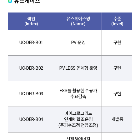
유스케이스
색인
유스케이스명
수준
(Index)
(Name)
(level)
P
UC-DER-B01
PV 운영
구현
신
있
P
UC-DER-B02
PV LESS 연계형 운영
구현
발
E
ESS를 활용한 수용가
UC-DER-B03
구현
설
수요감축
마이크로그리드
유
UC-DER-B04
연계형 협조운영
개발중
안
(주파수조정 전압조정)
신재생에너지