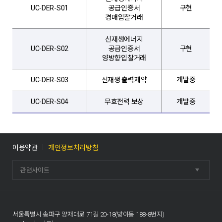
UC-DER-S01
공급인증서
구현
전
경매입찰거래
신재생에너지
UC-DER-S02
공급인증서
구현
전
양방향입찰거래
UC-DER-S03
신재생 출력제약
개발중
배
UC-DER-S04
무효전력 보상
개발중
배
이용약관
개인정보처리방침
관련사이트
서울특별시 송파구 양재대로 71길 20-18(방이동 188-8번지)