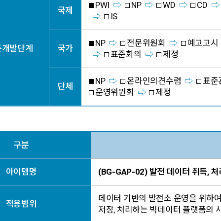
PWI
NP
WD
CD
국제
IS
NP
전문위원회
예고고시
준개발단계
국가
표준회의
제정
NP
온라인의견수렴
표준
단체
운영위원회
제정
구분
아이템명
(BG-GAP-02) 발전 데이터 취득
데이터 기반의 발전소 운영을 위하여 
적용범위
저장, 처리하는 빅데이터 플랫폼의 