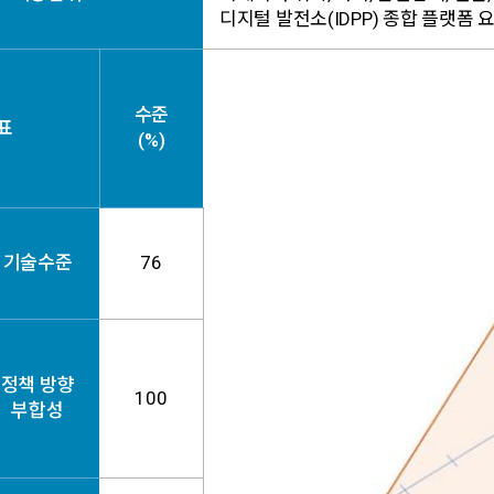
디지털 발전소(IDPP) 종합 플랫폼
수준
표
(%)
기술수준
76
정책 방향
100
부합성