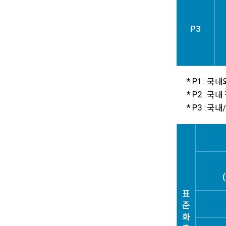
P3
* P1 :
국내외
* P2 :
국내 
* P3 :
국내/
표
준
화