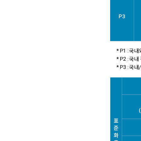
P3
* P1 :
국내외
* P2 :
국내 
* P3 :
국내/
표
준
화