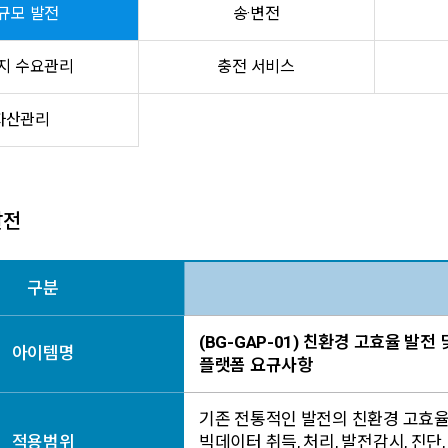
규모 발전
송·변전
지 수요관리
충전 서비스
자산관리
발전
구분
(BG-GAP-01) 친환경 고효율 발
아이템명
플랫폼 요규사항
기존 전통적인 발전의 친환경 고효율
적용범위
빅데이터 취득, 처리, 발전감시, 진단