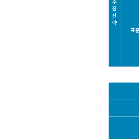
추
진
전
략
표