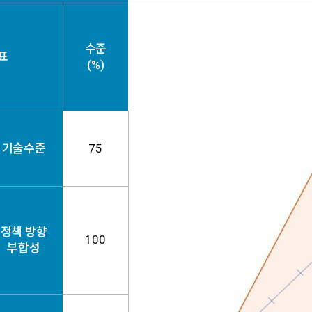
수준
표
(%)
기술수준
75
정책 방향
100
부합성