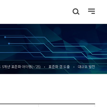
5개년 표준화 아이템(~‘25)
표준화 갭 도출
대규모 발전