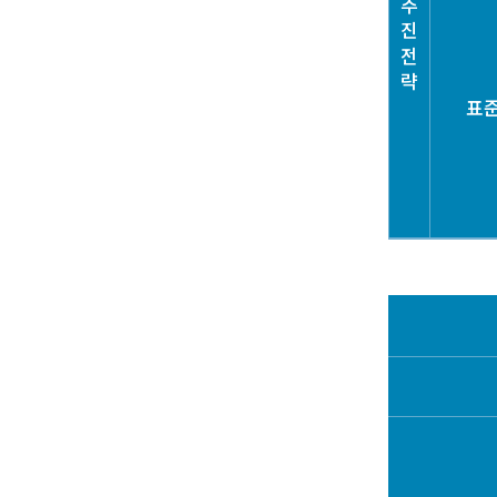
추
진
전
략
표