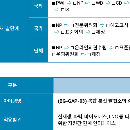
PWI
NP
WD
CD
국제
IS
NP
전문위원회
예고고시
준개발단계
국가
표준회의
제정
NP
온라인의견수렴
표준
단체
운영위원회
제정
구분
아이템명
(BG-GAP-03) 복합 분산 발전소
신재생, 화력, 바이오매스, LNG 등
적용범위
위한 자원간 연계 인터페이스