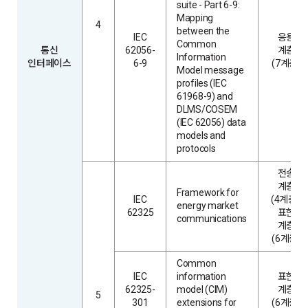
suite - Part 6-9:
Mapping
4
between the
IEC
응용
Common
통신
62056-
계층
Information
인터페이스
6-9
(7계층)
Model message
profiles (IEC
61968-9) and
DLMS/COSEM
(IEC 62056) data
models and
protocols
전송
계층
Framework for
IEC
(4계층),
energy market
62325
표현
communications
계층
(6계층)
Common
IEC
information
표현
62325-
model (CIM)
계층
5
301
extensions for
(6계층)