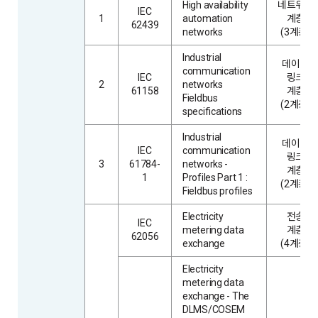
High availability
네트워크
IEC
1
automation
계층
62439
networks
(3계층)
Industrial
데이터
communication
IEC
링크
2
networks
61158
계층
Fieldbus
(2계층)
specifications
Industrial
데이터
IEC
communication
링크
3
61784-
networks -
계층
1
Profiles Part 1 :
(2계층)
Fieldbus profiles
Electricity
전송
IEC
metering data
계층
62056
exchange
(4계층)
Electricity
metering data
exchange - The
DLMS/COSEM