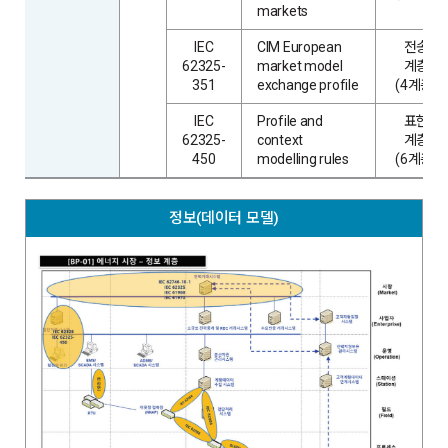
markets
IEC
CIM European
전송
62325-
market model
계층
351
exchange profile
(4계층)
IEC
Profile and
표현
62325-
context
계층
450
modelling rules
(6계층)
정보(데이터 모델)