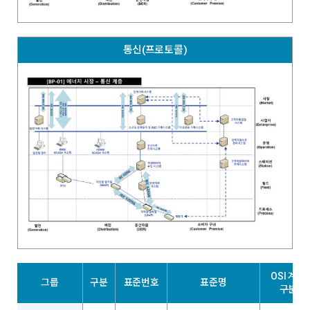
통신(프로토콜)
OSI 계층
그룹
구분
표준번호
표준명
구분