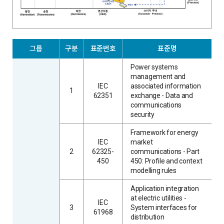
그룹
구분
표준번호
표준명
Power systems
management and
IEC
associated information
1
62351
exchange - Data and
communications
security
Framework for energy
IEC
market
2
62325-
communications - Part
450
450: Profile and context
modelling rules
Application integration
at electric utilities -
IEC
3
System interfaces for
61968
distribution