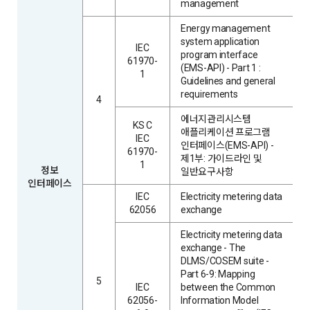
management
Energy management
system application
IEC
program interface
61970-
(EMS-API) - Part 1 :
1
Guidelines and general
requirements
4
에너지관리시스템
KS C
애플리케이션 프로그램
IEC
인터페이스(EMS-API) -
61970-
제1부: 가이드라인 및
1
정보
일반요구사항
인터페이스
IEC
Electricity metering data
62056
exchange
Electricity metering data
exchange - The
DLMS/COSEM suite -
Part 6-9: Mapping
5
IEC
between the Common
62056-
Information Model