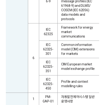
6-9
message profiles (IEC
61968-9) and DLMS/
COSEM (IEC 62056)
data models and
protocols
Framework for energy
IEC
market
62325
communications
IEC
Common information
62325-
model (CIM) extensions
301
for markets
6
IEC
CIM European market
62325-
model exchange profile
351
IEC
Profile and context
62325-
modelling rules
450
PM-
자동발전제어시스템 일반
1
GAP-01
운영사항